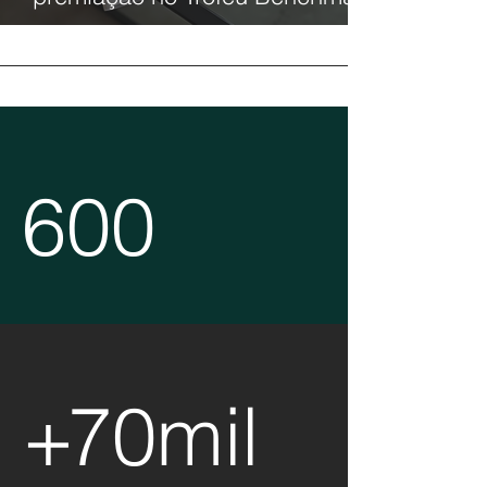
Mais de
600
avaliações atuariais
Gestão previdenciária de
+
70
mil
vidas